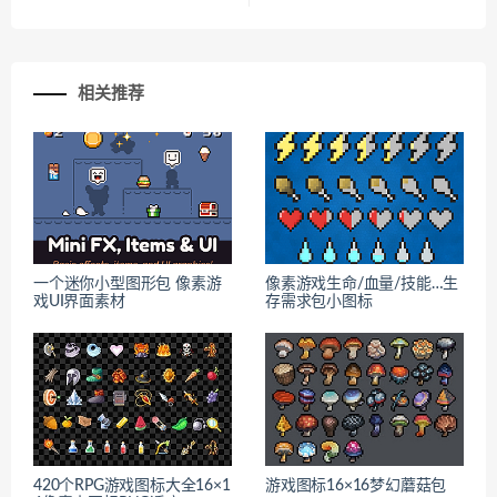
相关推荐
一个迷你小型图形包 像素游
像素游戏生命/血量/技能…生
戏UI界面素材
存需求包小图标
420个RPG游戏图标大全16×1
游戏图标16×16梦幻蘑菇包