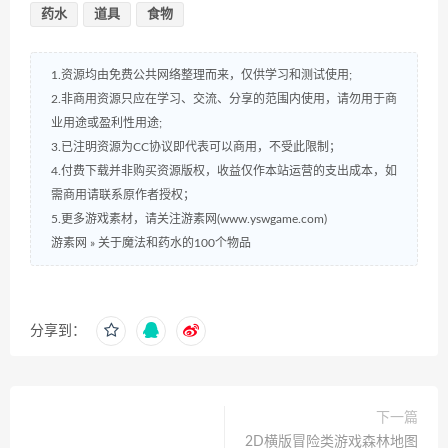
药水
道具
食物
1.资源均由免费公共网络整理而来，仅供学习和测试使用;
2.非商用资源只应在学习、交流、分享的范围内使用，请勿用于商
业用途或盈利性用途;
3.已注明资源为CC协议即代表可以商用，不受此限制；
4.付费下载并非购买资源版权，收益仅作本站运营的支出成本，如
需商用请联系原作者授权；
5.更多游戏素材，请关注游素网(www.yswgame.com)
游素网
»
关于魔法和药水的100个物品
分享到：
下一篇
2D横版冒险类游戏森林地图