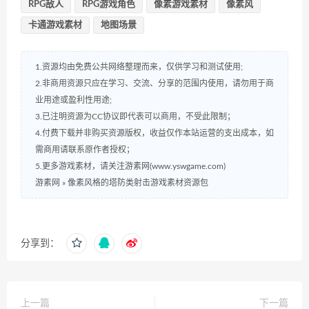
RPG敌人
RPG游戏角色
像素游戏素材
像素风
卡通游戏素材
地图场景
1.资源均由免费公共网络整理而来，仅供学习和测试使用;
2.非商用资源只应在学习、交流、分享的范围内使用，请勿用于商
业用途或盈利性用途;
3.已注明资源为CC协议即代表可以商用，不受此限制；
4.付费下载并非购买资源版权，收益仅作本站运营的支出成本，如
需商用请联系原作者授权；
5.更多游戏素材，请关注游素网(www.yswgame.com)
游素网
»
像素风格的塔防类射击游戏素材资源包
分享到：
上一篇
下一篇