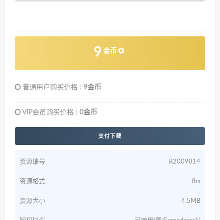
9
金币
普通用户购买价格 :
9金币
VIP会员购买价格 :
0金币
支付下载
资源编号
R2009014
资源格式
fbx
资源大小
4.5MB