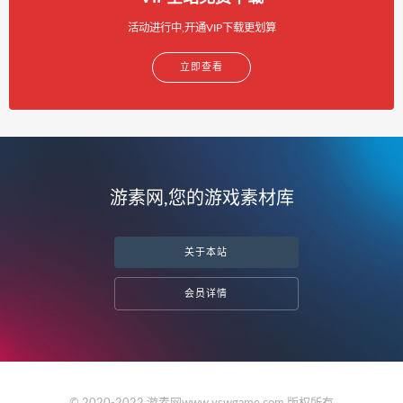
活动进行中,开通VIP下载更划算
立即查看
游素网,您的游戏素材库
关于本站
会员详情