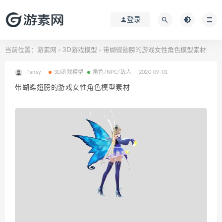
登录
当前位置：
游素网
3D游戏模型
带蝴蝶翅膀的游戏女性角色模型素材
>
>
Pansy
3D游戏模型
角色/NPC/敌人
2020-09-01
带蝴蝶翅膀的游戏女性角色模型素材