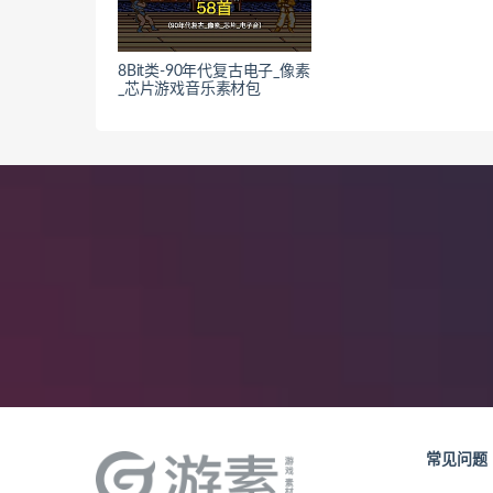
8Bit类-90年代复古电子_像素
_芯片游戏音乐素材包
常见问题