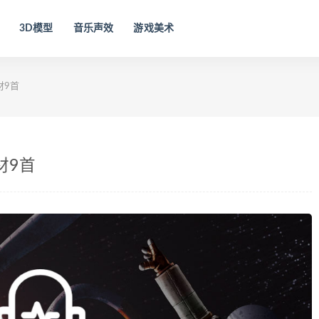
3D模型
音乐声效
游戏美术
材9首
材9首