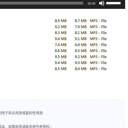
使
00:00
用
上/
下
箭
头
键
来
增
高
或
降
低
音
量。
勿用于商业用途或盈利性用途;
成本，如需商用请联系原作者授权；