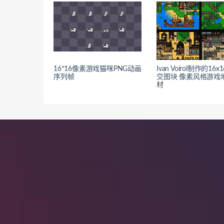
16*16像素游戏猫咪PNG动画
Ivan Voirol制作的16x
序列帧
交图块 像素风格游戏
材