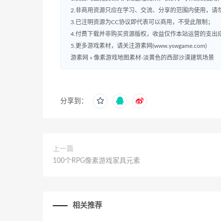
2.非商用资源只应在学习、交流、分享的范围内使用，请
3.已注明资源为CC协议即代表可以商用，不受此限制；
4.付费下载并非购买资源版权，收益仅作本站运营的支出
5.更多游戏素材，请关注游素网(www.yswgame.com)
游素网
»
像素游戏地图素材-淡黄色的西部沙漠建筑场景
分享到：
上一篇
100个RPG像素游戏家具元素
相关推荐