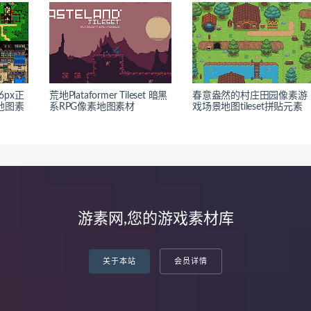
16px正
荒地Plataformer Tileset 暗黑
春意盎然的村庄田园像素游
地图素
系RPG像素地图素材
戏场景地图tileset拼贴元素
游素网,您的游戏素材库
关于本站
会员详情