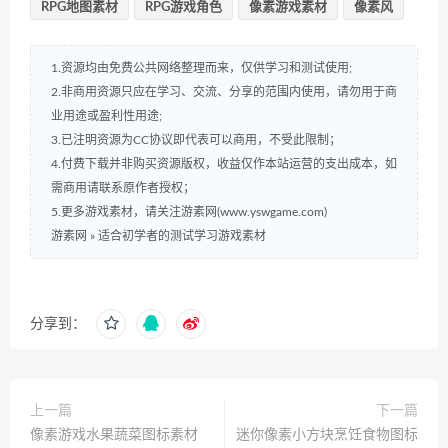
RPG地图素材
RPG游戏角色
像素游戏素材
像素风
1.资源均由免费公共网络整理而来，仅供学习和测试使用;
2.非商用资源只应在学习、交流、分享的范围内使用，请勿用于商
业用途或盈利性用途;
3.已注明资源为CC协议即代表可以商用，不受此限制；
4.付费下载并非购买资源版权，收益仅作本站运营的支出成本，如
需商用请联系原作者授权；
5.更多游戏素材，请关注游素网(www.yswgame.com)
游素网
»
适合初学者的测试学习游戏素材
分享到：
上一篇
下一篇
像素游戏水果蔬菜图标素材
迷你像素小方块烹饪食物图标