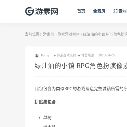
首页
像素风
2D素材
当前位置：
游素网
像素游戏素材
绿油油的小镇 RPG角色扮
>
>
Pansy
像素游戏素材
地图场景
2020-04-05
绿油油的小镇 RPG角色扮演像
此包包含为类似RPG的游戏建造完整城镇所需的所
拼贴集包含：
单树