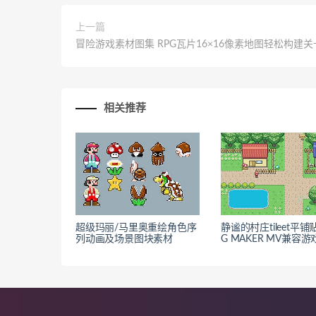
上一篇
冒险游戏素材图集 RPG瓦片16×16像素地图轻松构建关
相关推荐
超级玛丽/马里奥重绘角色序
静谧的村庄tileet平铺
列动画及场景图块素材
G MAKER MV兼容