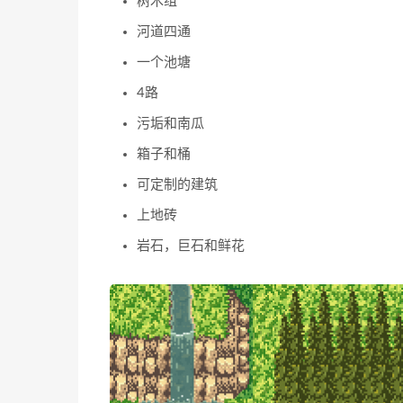
树木组
河道四通
一个池塘
4路
污垢和南瓜
箱子和桶
可定制的建筑
上地砖
岩石，巨石和鲜花