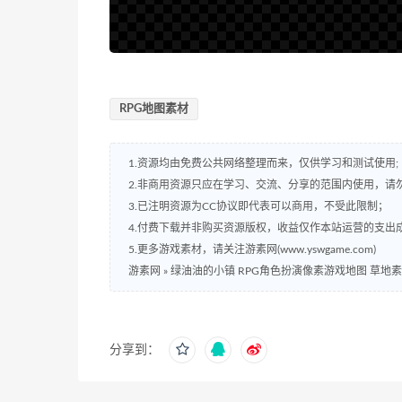
RPG地图素材
1.资源均由免费公共网络整理而来，仅供学习和测试使用;
2.非商用资源只应在学习、交流、分享的范围内使用，请
3.已注明资源为CC协议即代表可以商用，不受此限制；
4.付费下载并非购买资源版权，收益仅作本站运营的支出
5.更多游戏素材，请关注游素网(www.yswgame.com)
游素网
»
绿油油的小镇 RPG角色扮演像素游戏地图 草地
分享到：