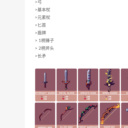
>弓
>基本杖
>元素杖
>匕首
>盾牌
> 1柄锤子
> 2柄斧头
>长矛