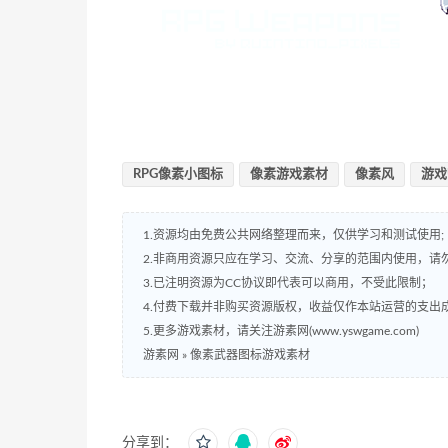
RPG像素小图标
像素游戏素材
像素风
游戏
1.资源均由免费公共网络整理而来，仅供学习和测试使用;
2.非商用资源只应在学习、交流、分享的范围内使用，请
3.已注明资源为CC协议即代表可以商用，不受此限制；
4.付费下载并非购买资源版权，收益仅作本站运营的支出
5.更多游戏素材，请关注游素网(www.yswgame.com)
游素网
»
像素武器图标游戏素材
分享到：