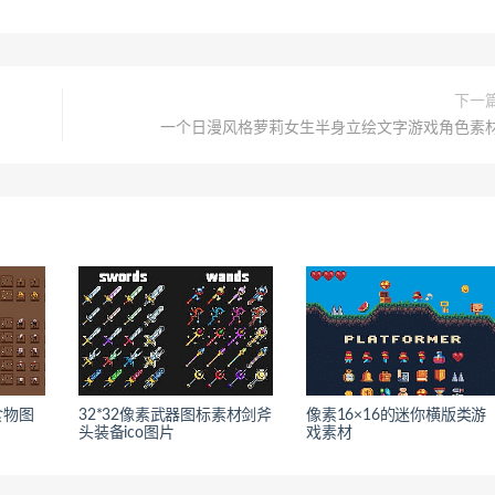
下一
一个日漫风格萝莉女生半身立绘文字游戏角色素
食物图
32*32像素武器图标素材剑斧
像素16×16的迷你横版类游
头装备ico图片
戏素材