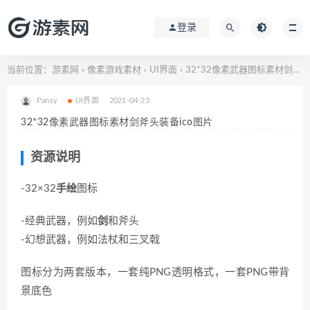
登录
当前位置：
游素网
像素游戏素材
UI界面
32*32像素武器图标素材剑斧头装备ico图片
>
>
>
Pansy
UI界面
2021-04-23
32*32像素武器图标素材剑斧头装备ico图片
资源说明
-32×32
手绘
图标
-经典武器，例如
剑
和斧头
-幻想武器，例如法杖和三叉戟
图标分为两套版本，一套纯PNG透明格式，一套PNG带背
景底色