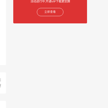
活动进行中,开通VIP下载更划算
立即查看
篇
材