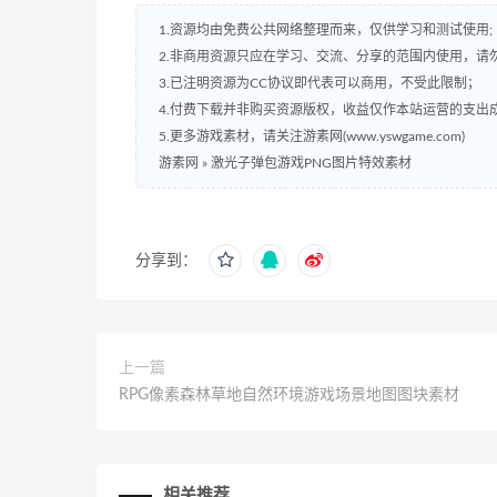
1.资源均由免费公共网络整理而来，仅供学习和测试使用;
2.非商用资源只应在学习、交流、分享的范围内使用，请
3.已注明资源为CC协议即代表可以商用，不受此限制；
4.付费下载并非购买资源版权，收益仅作本站运营的支出
5.更多游戏素材，请关注游素网(www.yswgame.com)
游素网
»
激光子弹包游戏PNG图片特效素材
分享到：
上一篇
RPG像素森林草地自然环境游戏场景地图图块素材
相关推荐