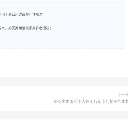
勿用于商业用途或盈利性用途;
成本，如需商用请联系原作者授权；
下一
RPG像素游戏小人休闲行走序列帧图片素