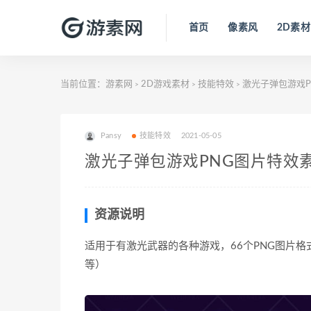
首页
像素风
2D素材
当前位置：
游素网
2D游戏素材
技能特效
激光子弹包游戏P
>
>
>
Pansy
技能特效
2021-05-05
激光子弹包游戏PNG图片特效
资源说明
适用于有激光武器的各种游戏，66个PNG图片格式
等）