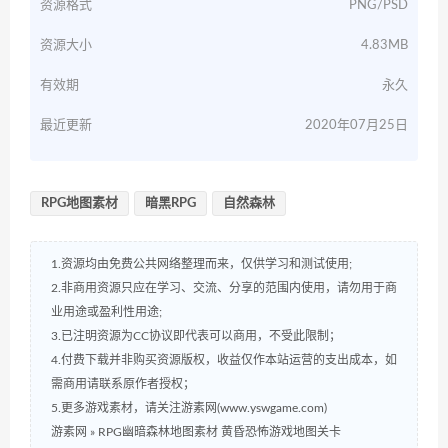
资源格式
PNG/PSD
资源大小
4.83MB
有效期
永久
最近更新
2020年07月25日
RPG地图素材
暗黑RPG
自然森林
1.资源均由免费公共网络整理而来，仅供学习和测试使用;
2.非商用资源只应在学习、交流、分享的范围内使用，请勿用于商
业用途或盈利性用途;
3.已注明资源为CC协议即代表可以商用，不受此限制；
4.付费下载并非购买资源版权，收益仅作本站运营的支出成本，如
需商用请联系原作者授权；
5.更多游戏素材，请关注游素网(www.yswgame.com)
游素网
»
RPG幽暗森林地图素材 黄昏恐怖游戏地图关卡