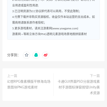
业用途或盈利性用途;
3.已注明资源为CC协议即代表可以商用，不受此限制；
4.付费下载并非购买资源版权，收益仅作本站运营的支出成本，如
需商用请联系原作者授权；
5.更多游戏素材，请关注游素网(www.yswgame.com)
游素网
»
等距立体方块PNG透明元素游戏场景地图拼接素材
分享到：
上一篇
下一篇
幻想RPG像素横版平移海岛场
卡通GUI界面PSD分层游戏素
景图块PNG游戏素材
材手游图标弹窗按钮Unity美
术资源