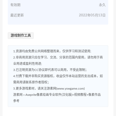
有效期
永久
最近更新
2022年05月13日
游戏制作工具
1.资源均由免费公共网络整理而来，仅供学习和测试使用;
2.非商用资源只应在学习、交流、分享的范围内使用，请勿用于商
业用途或盈利性用途;
3.已注明资源为CC协议即代表可以商用，不受此限制；
4.付费下载并非购买资源版权，收益仅作本站运营的支出成本，如
需商用请联系原作者授权；
5.更多游戏素材，请关注游素网(www.yswgame.com)
游素网
»
Aseprite像素绘画专业软件(汉化版)+视频教程+像素作品
参考