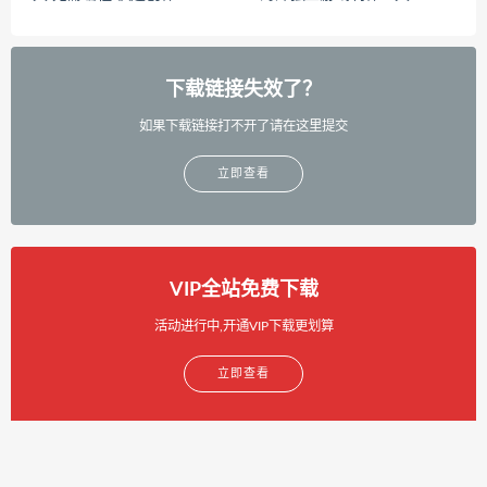
下载链接失效了？
如果下载链接打不开了请在这里提交
立即查看
VIP全站免费下载
活动进行中,开通VIP下载更划算
立即查看