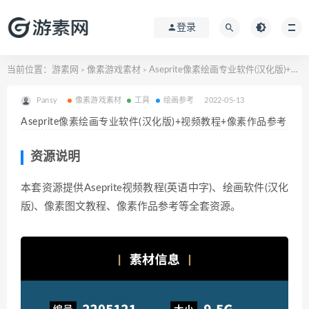
登录
当前位置：
游素网
像素游戏素材
Aseprite像素绘画专业软件(汉化版)+视频教程+像素作品参考
>
>
Pansy
像素游戏素材
工具
绘画参考
2022-05-13
Aseprite像素绘画专业软件(汉化版)+视频教程+像素作品参考
资源说明
本套资源提供Aseprite视频教程(英语中字)、绘画软件(汉化
版)、像素图文教程、像素作品参考等全套资源。