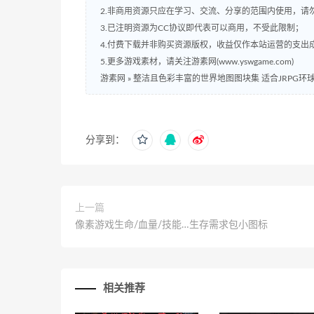
2.非商用资源只应在学习、交流、分享的范围内使用，请
3.已注明资源为CC协议即代表可以商用，不受此限制；
4.付费下载并非购买资源版权，收益仅作本站运营的支出
5.更多游戏素材，请关注游素网(www.yswgame.com)
游素网
»
整洁且色彩丰富的世界地图图块集 适合JRPG环球地图
分享到：
上一篇
像素游戏生命/血量/技能…生存需求包小图标
相关推荐