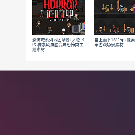
恐怖城系列地图场景+人物 R
自上而下16*16px像
PG像素风血腥变异恐怖类主
牢游戏场景素材
题素材