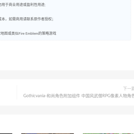
勿用于商业用途或盈利性用途;
成本，如需商用请联系原作者授权；
或类似Fire Emblem的策略游戏
下一
Gothicvania-和尚角色附加组件 中国风武僧RPG像素人物角