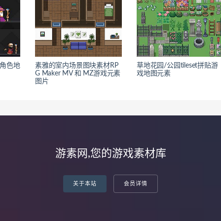
素角色地
素雅的室内场景图块素材RP
草地花园/公园tileset拼贴游
G Maker MV 和 MZ游戏元素
戏地图元素
图片
游素网,您的游戏素材库
关于本站
会员详情