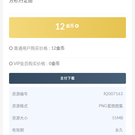
方形,行走图
12
金币
普通用户购买价格 :
12金币
VIP会员购买价格 :
0金币
支付下载
资源编号
R2007163
资源格式
PNG套图图集
资源大小
55MB
有效期
永久