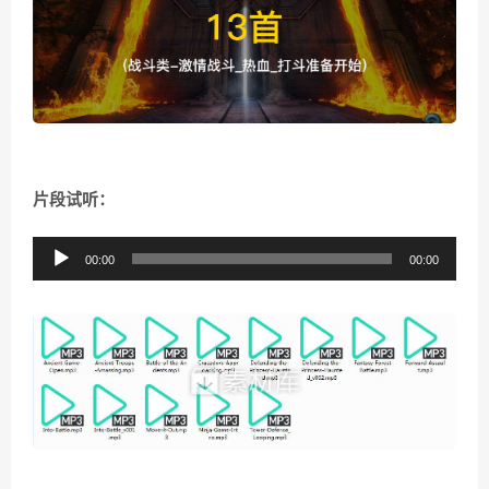
片段试听：
音
00:00
00:00
频
播
放
器