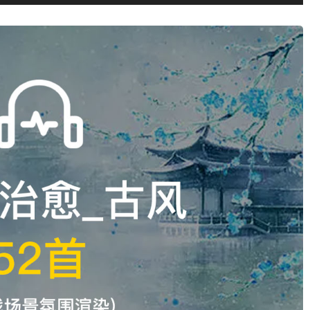
用
上/
下
箭
头
键
来
增
高
或
降
低
音
量。