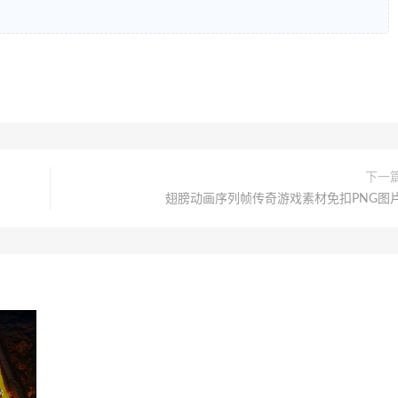
下一
翅膀动画序列帧传奇游戏素材免扣PNG图