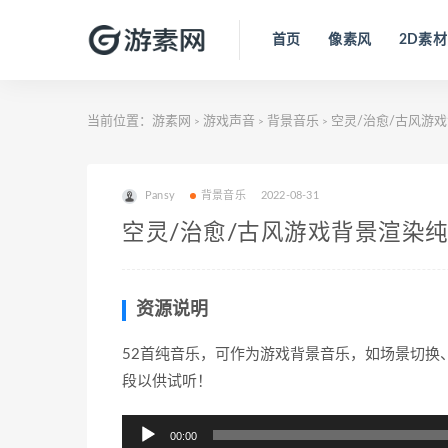
首页
像素风
2D素材
当前位置：
游素网
游戏声音
背景音乐
空灵/治愈/古风游
>
>
>
Pansy
背景音乐
2022-08-31
空灵/治愈/古风游戏背景渲染
资源说明
52首纯音乐，可作为游戏背景音乐，如场景切换
段以供试听！
音
00:00