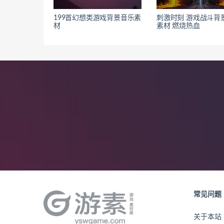
199首幻想类游戏背景音乐素
刺激时刻 游戏战斗背
材
素材 燃烧热血
常见问题
关于本站