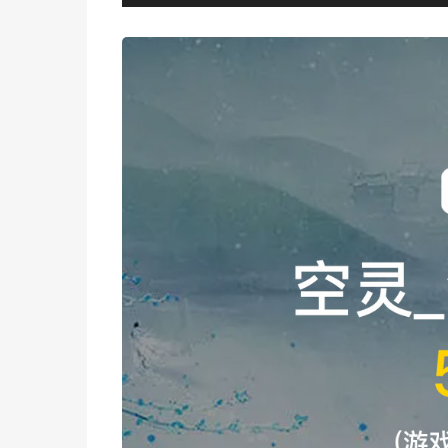
频
播
放
器