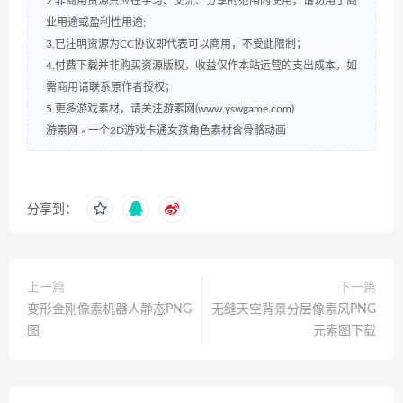
2.非商用资源只应在学习、交流、分享的范围内使用，请勿用于商
业用途或盈利性用途;
3.已注明资源为CC协议即代表可以商用，不受此限制；
4.付费下载并非购买资源版权，收益仅作本站运营的支出成本，如
需商用请联系原作者授权；
5.更多游戏素材，请关注游素网(www.yswgame.com)
游素网
»
一个2D游戏卡通女孩角色素材含骨骼动画
分享到：
上一篇
下一篇
变形金刚像素机器人静态PNG
无缝天空背景分层像素风PNG
图
元素图下载