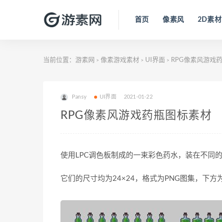
首页
像素风
2D素材
当前位置：
游素网
像素游戏素材
UI界面
RPG像素风游戏
>
>
>
Pansy
UI界面
2021-01-22
RPG像素风游戏药瓶图标素材
使用LPC调色板制成的一束彩色药水，装在不同
它们的尺寸均为24×24，格式为PNG图集，下