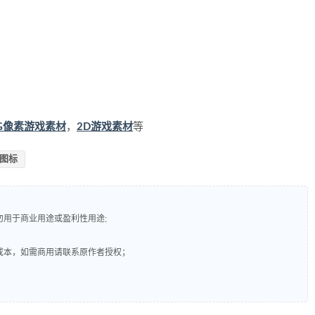
PG像素游戏素材
，
2D游戏素材
等
图标
勿用于商业用途或盈利性用途;
成本，如需商用请联系原作者授权；