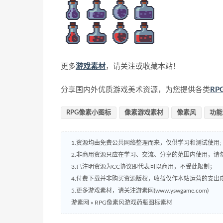
更多
游戏素材
，请关注或收藏本站！
分享国内外优质游戏美术资源，为您提供各类
R
RPG像素小图标
像素游戏素材
像素风
功能
1.资源均由免费公共网络整理而来，仅供学习和测试使用;
2.非商用资源只应在学习、交流、分享的范围内使用，请
3.已注明资源为CC协议即代表可以商用，不受此限制；
4.付费下载并非购买资源版权，收益仅作本站运营的支出
5.更多游戏素材，请关注游素网(www.yswgame.com)
游素网
»
RPG像素风游戏药瓶图标素材