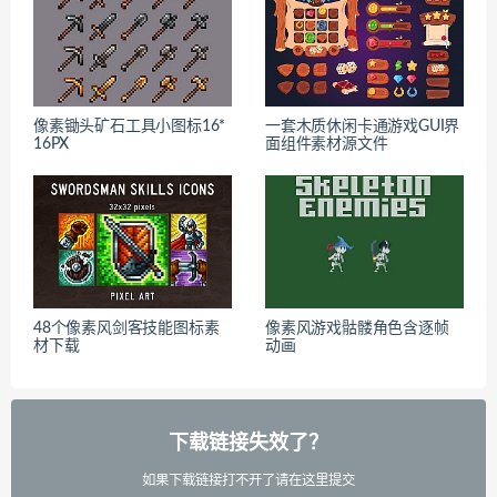
像素锄头矿石工具小图标16*
一套木质休闲卡通游戏GUI界
16PX
面组件素材源文件
48个像素风剑客技能图标素
像素风游戏骷髅角色含逐帧
材下载
动画
下载链接失效了？
如果下载链接打不开了请在这里提交