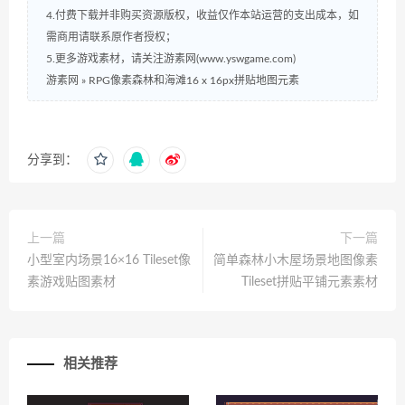
4.付费下载并非购买资源版权，收益仅作本站运营的支出成本，如
需商用请联系原作者授权；
5.更多游戏素材，请关注游素网(www.yswgame.com)
游素网
»
RPG像素森林和海滩16 x 16px拼贴地图元素
分享到：
上一篇
下一篇
小型室内场景16×16 Tileset像
简单森林小木屋场景地图像素
素游戏贴图素材
Tileset拼贴平铺元素素材
相关推荐