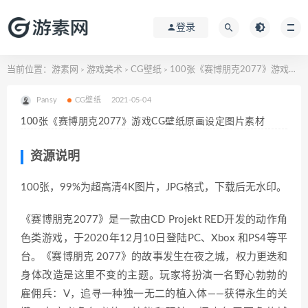
登录
当前位置：
游素网
游戏美术
CG壁纸
100张《赛博朋克2077》游戏CG壁纸原画设定图片素材
>
>
>
Pansy
CG壁纸
2021-05-04
100张《赛博朋克2077》游戏CG壁纸原画设定图片素材
资源说明
100张，99%为超高清4K图片，JPG格式，下载后无水印。
《赛博朋克2077》是一款由CD Projekt RED开发的动作角
色类游戏，于2020年12月10日登陆PC、Xbox 和PS4等平
台。《赛博朋克 2077》的故事发生在夜之城，权力更迭和
身体改造是这里不变的主题。玩家将扮演一名野心勃勃的
雇佣兵：V，追寻一种独一无二的植入体——获得永生的关