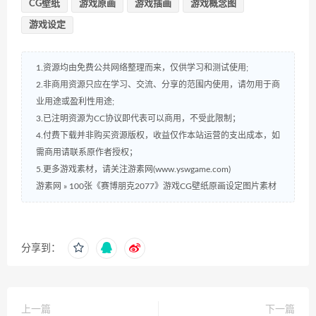
资源大小
397MB
有效期
永久
最近更新
2021年05月04日
CG壁纸
游戏原画
游戏插画
游戏概念图
游戏设定
1.资源均由免费公共网络整理而来，仅供学习和测试使用;
2.非商用资源只应在学习、交流、分享的范围内使用，请勿用于商
业用途或盈利性用途;
3.已注明资源为CC协议即代表可以商用，不受此限制；
4.付费下载并非购买资源版权，收益仅作本站运营的支出成本，如
需商用请联系原作者授权；
5.更多游戏素材，请关注游素网(www.yswgame.com)
游素网
»
100张《赛博朋克2077》游戏CG壁纸原画设定图片素材