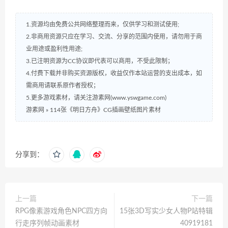
1.资源均由免费公共网络整理而来，仅供学习和测试使用;
2.非商用资源只应在学习、交流、分享的范围内使用，请勿用于商
业用途或盈利性用途;
3.已注明资源为CC协议即代表可以商用，不受此限制；
4.付费下载并非购买资源版权，收益仅作本站运营的支出成本，如
需商用请联系原作者授权；
5.更多游戏素材，请关注游素网(www.yswgame.com)
游素网
»
114张《明日方舟》CG插画壁纸图片素材
分享到：
上一篇
下一篇
RPG像素游戏角色NPC四方向
15张3D写实少女人物P站特辑
行走序列帧动画素材
40919181