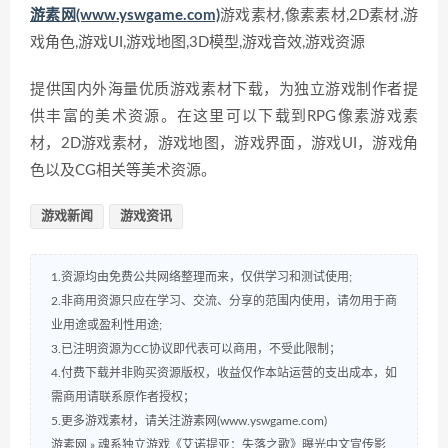
游素网(www.yswgame.com)
游戏素材,像素素材,2D素材,游
戏角色,游戏UI,游戏地图,3D模型,游戏音效,游戏资源
提供国内外海量优质游戏素材下载，为独立游戏制作者提
供丰富的美术资源。在这里可以下载到RPG像素游戏素
材，2D游戏素材，游戏地图，游戏界面，游戏UI，游戏角
色以及CG相关等美术资源。
游戏新闻
游戏资讯
1.资源均由免费公共网络整理而来，仅供学习和测试使用;
2.非商用资源只应在学习、交流、分享的范围内使用，请勿用于商
业用途或盈利性用途;
3.已注明资源为CC协议即代表可以商用，不受此限制；
4.付费下载并非购买资源版权，收益仅作本站运营的支出成本，如
需商用请联系原作者授权；
5.更多游戏素材，请关注游素网(www.yswgame.com)
游素网
»
魂系独立游戏《艾诺提亚：失落之歌》曝光中文宣传影