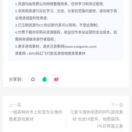
1.资源均由免费公共网络整理而来，仅供学习和测试使用;
2.非商用资源只应在学习、交流、分享的范围内使用，请勿用于商
业用途或盈利性用途;
3.已注明资源为CC协议即代表可以商用，不受此限制；
4.付费下载并非购买资源版权，收益仅作本站运营的支出成本，如
需商用请联系原作者授权；
5.更多游戏素材，请关注游素网(www.yswgame.com)
游素网
»
RPG科幻飞行射击游戏地图背景素材
分享到：
上一篇
下一篇
一组森林树木上松鼠为主角的
几套卡通休闲类的RPG游戏素
像素游戏素材
材 包含UI套件、地图装饰、
HUD界面元素