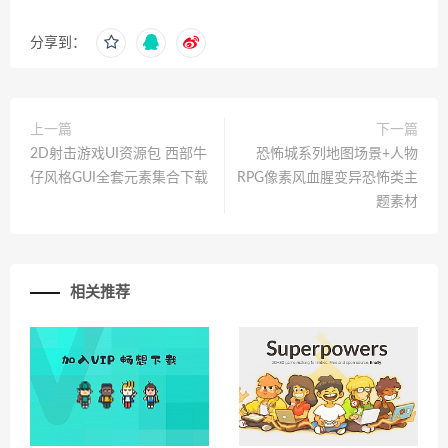
分享到：
上一篇
下一篇
2D射击游戏UI资源包 西部牛
恐怖城系列地图场景+人物
仔风格GUI全套元素集合下载
RPG像素风血腥变异恐怖类主
题素材
相关推荐