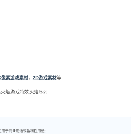
PG像素游戏素材
，
2D游戏素材
等
素火焰,游戏特效,火焰序列
勿用于商业用途或盈利性用途;