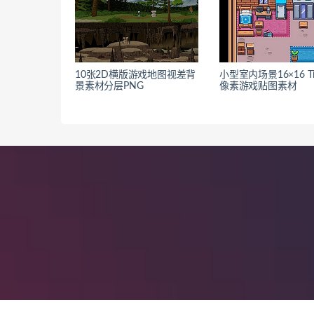
10张2D横版游戏地图视差背
小型室内场景16×16 Til
景素材分层PNG
像素游戏贴图素材