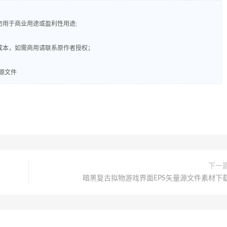
勿用于商业用途或盈利性用途;
成本，如需商用请联系原作者授权；
源文件
下一
暗黑复古拟物游戏界面EPS矢量源文件素材下