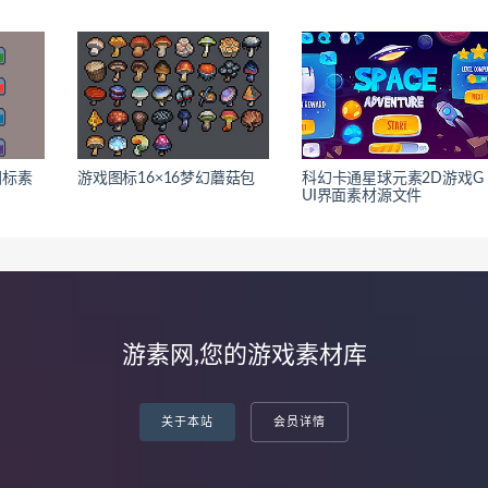
图标素
游戏图标16×16梦幻蘑菇包
科幻卡通星球元素2D游戏G
UI界面素材源文件
游素网,您的游戏素材库
关于本站
会员详情