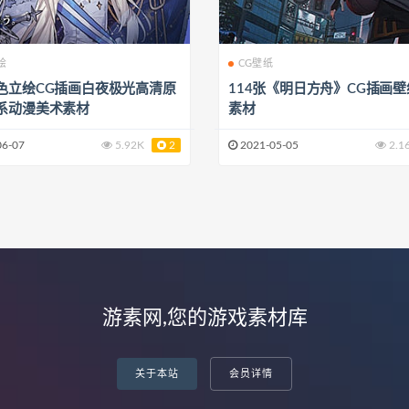
绘
CG壁纸
色立绘CG插画白夜极光高清原
114张《明日方舟》CG插画
系动漫美术素材
素材
06-07
5.92K
2
2021-05-05
2.1
游素网,您的游戏素材库
关于本站
会员详情