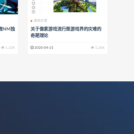
资讯分享
做NM独
关于像素游戏流行是游戏界的灾难的
奇葩理论
1.22K
2020-04-21
1.26K