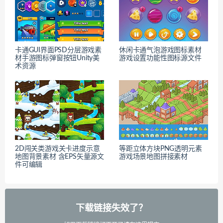
卡通GUI界面PSD分层游戏素
休闲卡通气泡游戏图标素材
材手游图标弹窗按钮Unity美
游戏设置功能性图标源文件
术资源
2D闯关类游戏关卡进度示意
等距立体方块PNG透明元素
地图背景素材 含EPS矢量源文
游戏场景地图拼接素材
件可编辑
下载链接失效了？